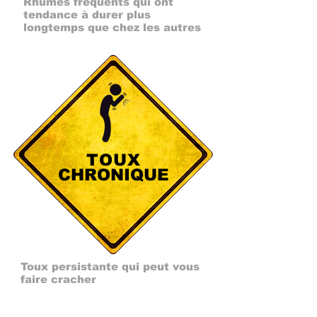
Rhumes fréquents qui ont
tendance à durer plus
longtemps que chez les autres
TOUX
CHRONIQUE
Toux persistante qui peut vous
faire cracher