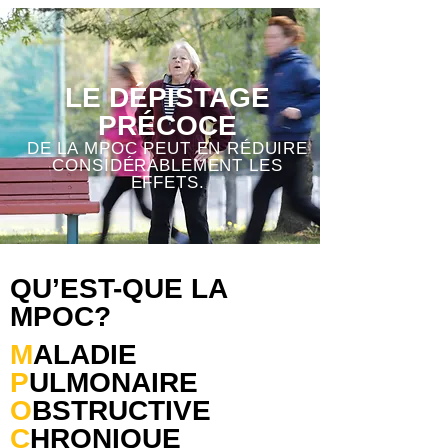
LE DÉPISTAGE
PRÉCOCE
DE LA MPOC PEUT EN RÉDUIRE
CONSIDÉRABLEMENT LES
EFFETS.
QU’EST-QUE LA
MPOC?
M
ALADIE
P
ULMONAIRE
O
BSTRUCTIVE
C
HRONIQUE