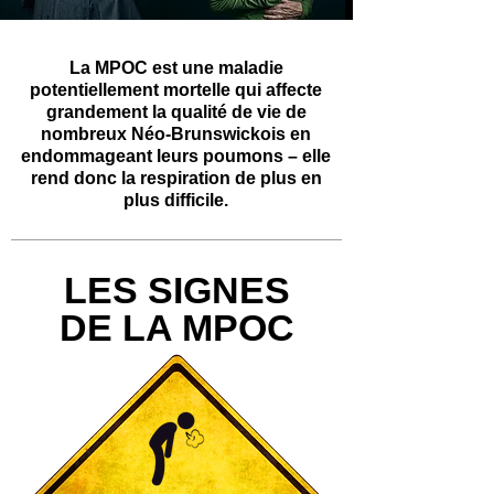
is a life-threatening illness that drastically
affects many New Brunswickers quality of
La MPOC est une maladie
life by damag­ing their lungs – making it
potentiellement mortelle qui affecte
more and more difficult to breathe.
grandement la qualité de vie de
nombreux Néo-Brunswickois en
endommageant leurs poumons – elle
rend donc la respiration de plus en
plus difficile.
LES SIGNES
DE LA MPOC