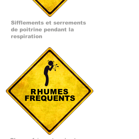
Sifflements et serrements
de poitrine pendant la
respiration
RHUMES
FRÉQUENTS